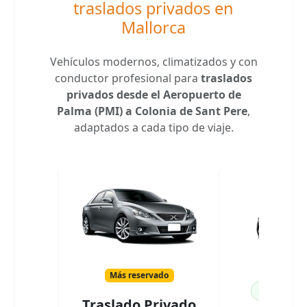
traslados privados en
Mallorca
Vehículos modernos, climatizados y con
conductor profesional para
traslados
privados desde el Aeropuerto de
Palma (PMI) a Colonia de Sant Pere
,
adaptados a cada tipo de viaje.
Más reservado
100% El
Traslado Privado