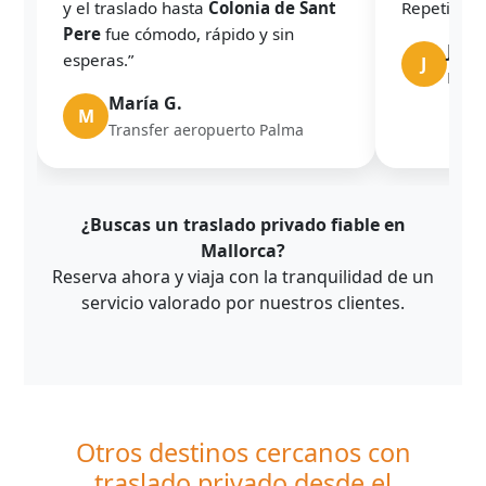
y el traslado hasta
Colonia de Sant
Repetiremo
Pere
fue cómodo, rápido y sin
Javie
esperas.”
J
Parki
María G.
M
Transfer aeropuerto Palma
¿Buscas un traslado privado fiable en
Mallorca?
Reserva ahora y viaja con la tranquilidad de un
servicio valorado por nuestros clientes.
Otros destinos cercanos con
traslado privado desde el