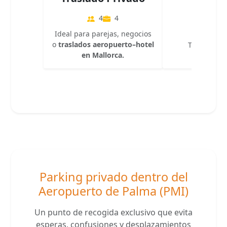
Eléct
4
4
4
Ideal para parejas, negocios
o
traslados aeropuerto–hotel
Traslado so
en Mallorca.
Parking privado dentro del
Aeropuerto de Palma (PMI)
Un punto de recogida exclusivo que evita
esperas, confusiones y desplazamientos