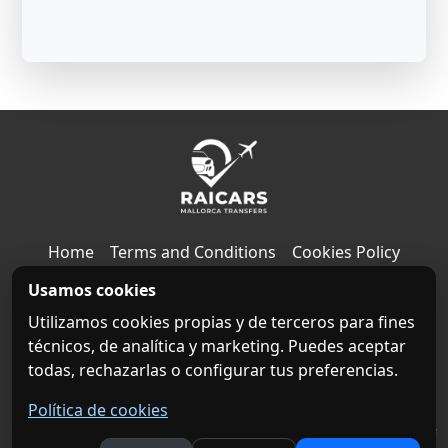
Home
Terms and Conditions
Cookies Policy
Usamos cookies
Privacy Policy
Legal notice
Contact
About us
Utilizamos cookies propias y de terceros para fines
Destinations
técnicos, de analítica y marketing. Puedes aceptar
todas, rechazarlas o configurar tus preferencias.
Book your private transfer now!
Política de cookies
Empresa de transporte fiable y de bajo coste. Traslados en taxi privado desde el aeropuerto de
Mallorca | ©
Raicars.com
2026. All rights reserved. |
info@raicars.com