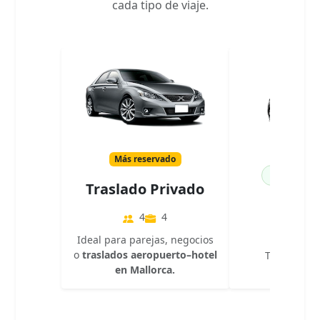
cada tipo de viaje.
Más reservado
100% El
Traslado Privado
Eléct
4
4
4
Ideal para parejas, negocios
o
traslados aeropuerto–hotel
Traslado so
en Mallorca.