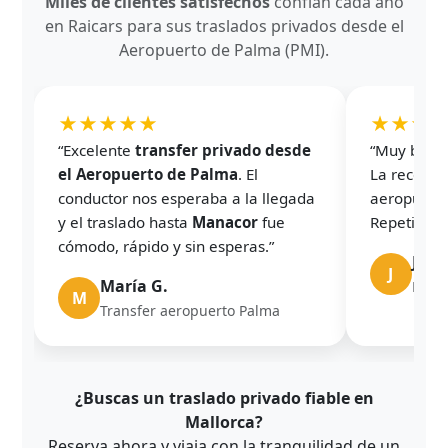
Miles de clientes satisfechos
confían cada año
en Raicars para sus traslados privados desde el
Aeropuerto de Palma (PMI).
★★★★★
★★★
“Excelente
transfer privado desde
“Muy buena
el Aeropuerto de Palma
. El
La recogida
conductor nos esperaba a la llegada
aeropuerto
y el traslado hasta
Manacor
fue
Repetiremo
cómodo, rápido y sin esperas.”
Javie
J
María G.
Parki
M
Transfer aeropuerto Palma
¿Buscas un traslado privado fiable en
Mallorca?
Reserva ahora y viaja con la tranquilidad de un