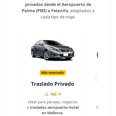
privados desde el Aeropuerto de
Palma (PMI) a Felanitx
, adaptados a
cada tipo de viaje.
Más reservado
100% El
Traslado Privado
Eléct
4
4
4
Ideal para parejas, negocios
o
traslados aeropuerto–hotel
Traslado so
en Mallorca.