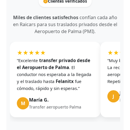
Clientes verificados
Miles de clientes satisfechos
confían cada año
en Raicars para sus traslados privados desde el
Aeropuerto de Palma (PMI).
★★★★★
★★★
“Excelente
transfer privado desde
“Muy buena
el Aeropuerto de Palma
. El
La recogida
conductor nos esperaba a la llegada
aeropuerto
y el traslado hasta
Felanitx
fue
Repetiremo
cómodo, rápido y sin esperas.”
Javie
J
María G.
Parki
M
Transfer aeropuerto Palma